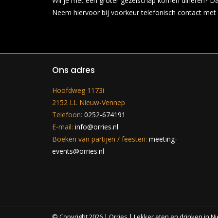
Wil je met een groter gezelschap komen dineren? Da
Neem hiervoor bij voorkeur telefonisch contact me
Ons adres
Hoofdweg 1173i
2152 LL Nieuw-Vennep
Telefoon:
0252-674191
E-mail:
info@orries.nl
Boeken van partijen / feesten:
meeting-
events@orries.nl
© Copyright
2026
| Orries | Lekker eten en drinken in 