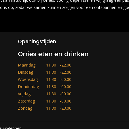
t kan natuurlijk ook bij Orries. Voor groepen stellen wij graag een
t ons op, zodat we samen kunnen zorgen voor een ontspannen en go
Openingstijden
Orries eten en drinken
Maandag
11.30
-
22.00
Dinsdag
11.30
-
22.00
Woensdag
11.30
-
00.00
Donderdag
11.30
-
00.00
Vrijdag
11.30
-
00.00
Zaterdag
11.30
-
00.00
Zondag
11.30
-
23.00
Nieuw-Vennep